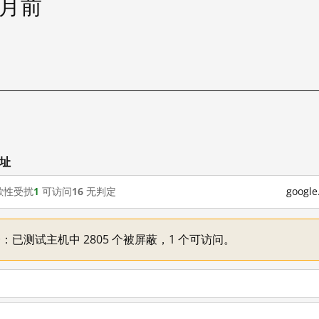
个月前
网址
歇性受扰
1
可访问
16
无判定
goog
不一：已测试主机中 2805 个被屏蔽，1 个可访问。