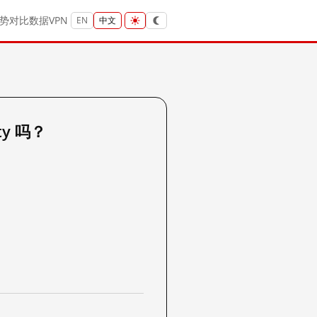
势
对比
数据
VPN
EN
中文
ty 吗？