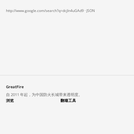
http://www.google.com/search?q=dcjIn4uGAd9 ·
JSON
GreatFire
自 2011 年起，为中国防火长城带来透明度。
浏览
翻墙工具
封锁列表
VPN 与代理
探索
翻墙中心
趋势
GreatFireVPN
热门网站在中国大陆的访问状况
数据与 API