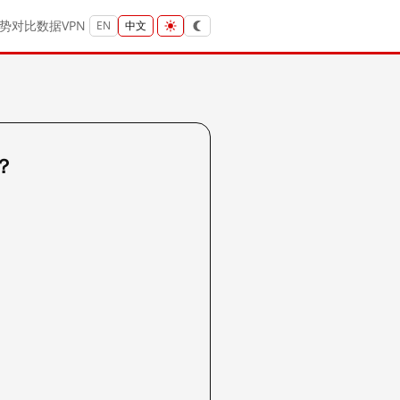
势
对比
数据
VPN
EN
中文
吗？