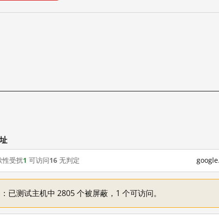
网址
歇性受扰
1
可访问
16
无判定
goog
不一：已测试主机中 2805 个被屏蔽，1 个可访问。