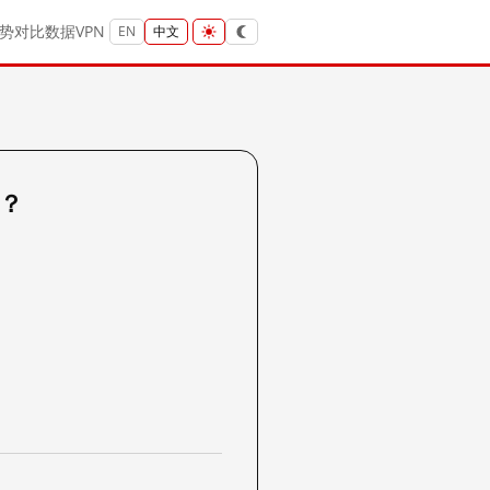
势
对比
数据
VPN
EN
中文
吗？