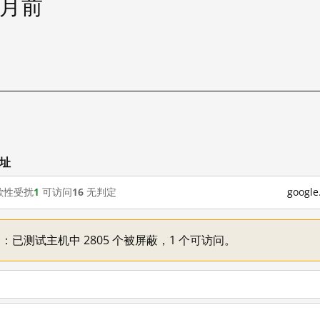
个月前
网址
歇性受扰
1
可访问
16
无判定
goog
不一：已测试主机中 2805 个被屏蔽，1 个可访问。