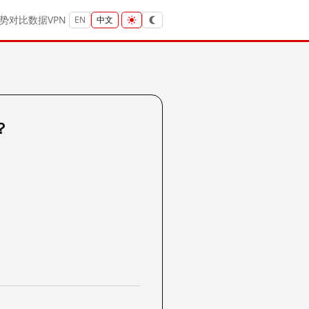
势
对比
数据
VPN
EN
中文
？