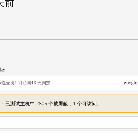
 天前
网址
歇性受扰
1
可访问
16
无判定
goog
不一：已测试主机中 2805 个被屏蔽，1 个可访问。