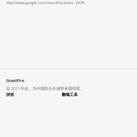
http://www.google.com/search?q=boots ·
JSON
GreatFire
自 2011 年起，为中国防火长城带来透明度。
浏览
翻墙工具
封锁列表
VPN 与代理
探索
翻墙中心
趋势
GreatFireVPN
热门网站在中国大陆的访问状况
数据与 API
常见问题