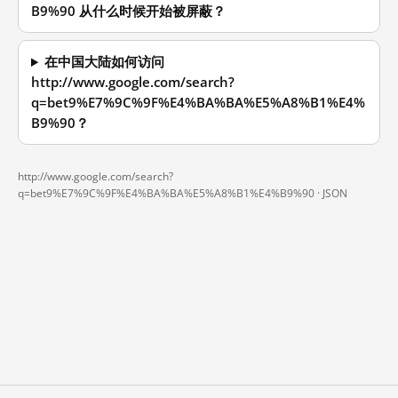
B9%90 从什么时候开始被屏蔽？
在中国大陆如何访问
http://www.google.com/search?
q=bet9%E7%9C%9F%E4%BA%BA%E5%A8%B1%E4%
B9%90？
http://www.google.com/search?
q=bet9%E7%9C%9F%E4%BA%BA%E5%A8%B1%E4%B9%90 ·
JSON