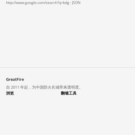
http://www.google.com/search?q=bdg ·
JSON
GreatFire
自 2011 年起，为中国防火长城带来透明度。
浏览
翻墙工具
封锁列表
VPN 与代理
探索
翻墙中心
趋势
GreatFireVPN
热门网站在中国大陆的访问状况
数据与 API
常见问题