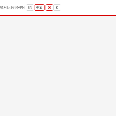
势
对比
数据
VPN
EN
中文