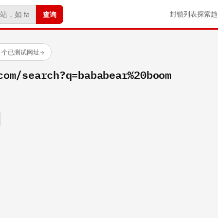
查询
封锁列表
探索
趋
23 个已测试网址
→
com/search?q=bababear%20boom