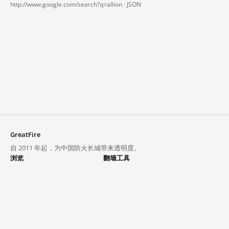
http://www.google.com/search?q=allion ·
JSON
GreatFire
自 2011 年起，为中国防火长城带来透明度。
浏览
翻墙工具
封锁列表
VPN 与代理
探索
翻墙中心
趋势
GreatFireVPN
热门网站在中国大陆的访问状况
数据与 API
常见问题