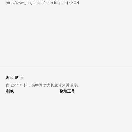
http://www.google.com/search?q=aksj ·
JSON
GreatFire
自 2011 年起，为中国防火长城带来透明度。
浏览
翻墙工具
封锁列表
VPN 与代理
探索
翻墙中心
趋势
GreatFireVPN
热门网站在中国大陆的访问状况
数据与 API
常见问题