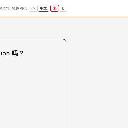
势
对比
数据
VPN
EN
中文
tion 吗？