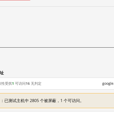
网址
歇性受扰
1
可访问
16
无判定
goog
不一：已测试主机中 2805 个被屏蔽，1 个可访问。