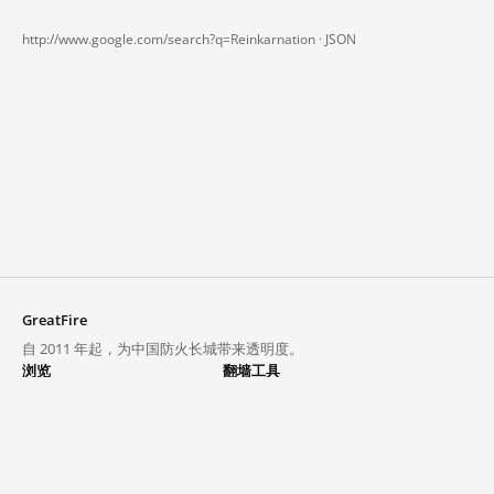
http://www.google.com/search?q=Reinkarnation ·
JSON
GreatFire
自 2011 年起，为中国防火长城带来透明度。
浏览
翻墙工具
封锁列表
VPN 与代理
探索
翻墙中心
趋势
GreatFireVPN
热门网站在中国大陆的访问状况
数据与 API