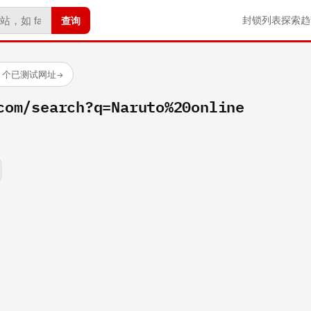
查询
封锁列表
探索
趋
23 个已测试网址
→
com/search?q=Naruto%20online