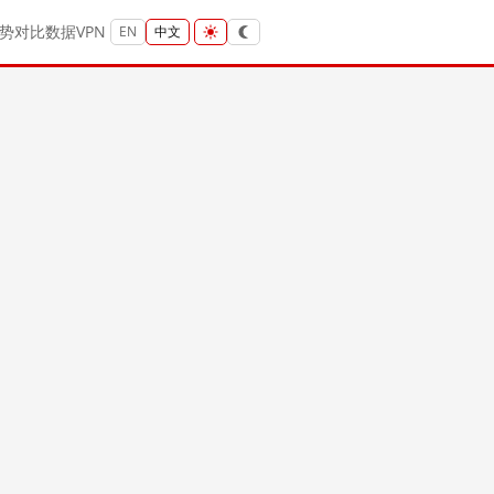
势
对比
数据
VPN
EN
中文