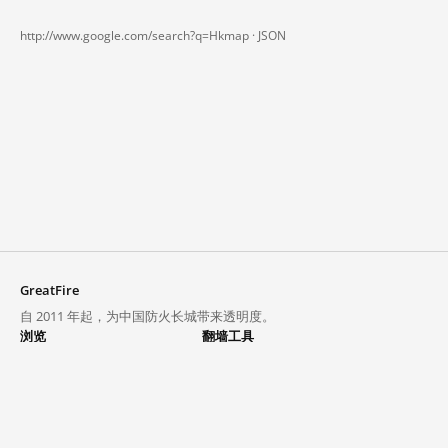
http://www.google.com/search?q=Hkmap ·
JSON
GreatFire
自 2011 年起，为中国防火长城带来透明度。
浏览
翻墙工具
封锁列表
VPN 与代理
探索
翻墙中心
趋势
GreatFireVPN
热门网站在中国大陆的访问状况
数据与 API