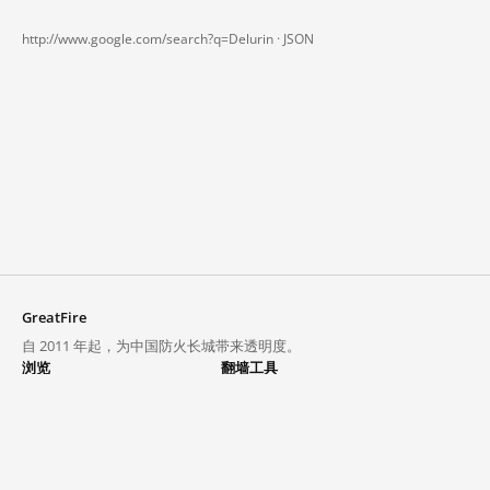
http://www.google.com/search?q=Delurin ·
JSON
GreatFire
自 2011 年起，为中国防火长城带来透明度。
浏览
翻墙工具
封锁列表
VPN 与代理
探索
翻墙中心
趋势
GreatFireVPN
热门网站在中国大陆的访问状况
数据与 API