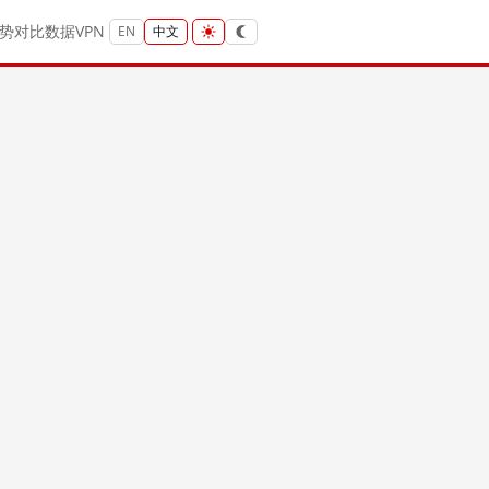
势
对比
数据
VPN
EN
中文