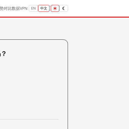
势
对比
数据
VPN
EN
中文
吗？