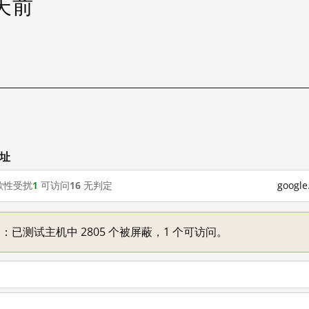
 天前
网址
歇性受扰
1
可访问
16
无判定
goog
不一：已测试主机中 2805 个被屏蔽，1 个可访问。