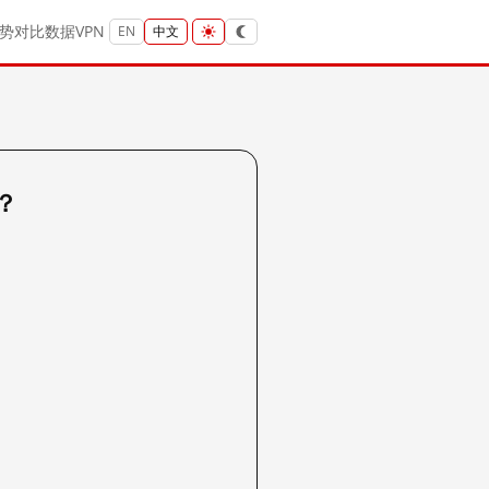
势
对比
数据
VPN
EN
中文
吗？