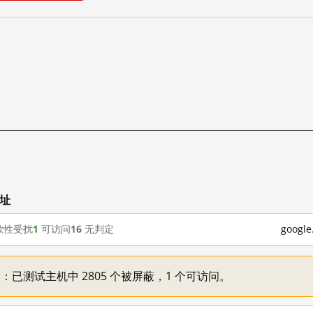
网址
歇性受扰
1
可访问
16
无判定
goog
不一：已测试主机中 2805 个被屏蔽，1 个可访问。