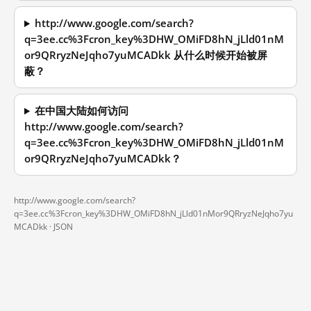
http://www.google.com/search?
q=3ee.cc%3Fcron_key%3DHW_OMiFD8hN_jLld01nM
or9QRryzNeJqho7yuMCADkk 从什么时候开始被屏
蔽？
在中国大陆如何访问
http://www.google.com/search?
q=3ee.cc%3Fcron_key%3DHW_OMiFD8hN_jLld01nM
or9QRryzNeJqho7yuMCADkk？
http://www.google.com/search?
q=3ee.cc%3Fcron_key%3DHW_OMiFD8hN_jLld01nMor9QRryzNeJqho7yu
MCADkk ·
JSON