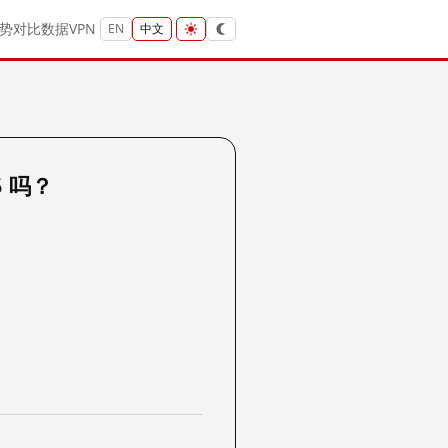
势
对比
数据
VPN
EN
中文
5 吗？