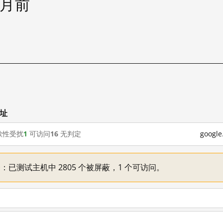
个月前
网址
歇性受扰
1
可访问
16
无判定
goog
不一：已测试主机中 2805 个被屏蔽，1 个可访问。