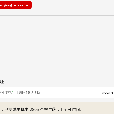
.google.com →
网址
歇性受扰
1
可访问
16
无判定
goog
不一：已测试主机中 2805 个被屏蔽，1 个可访问。