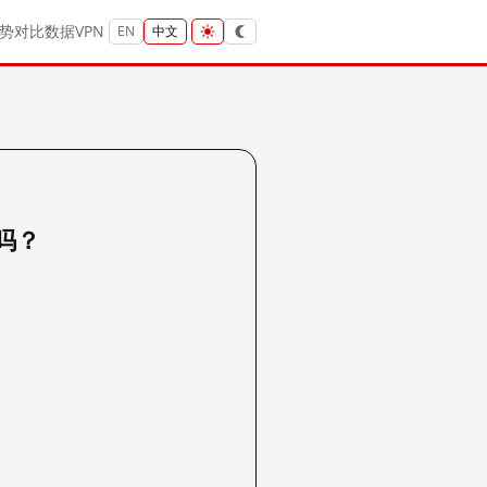
势
对比
数据
VPN
EN
中文
 吗？