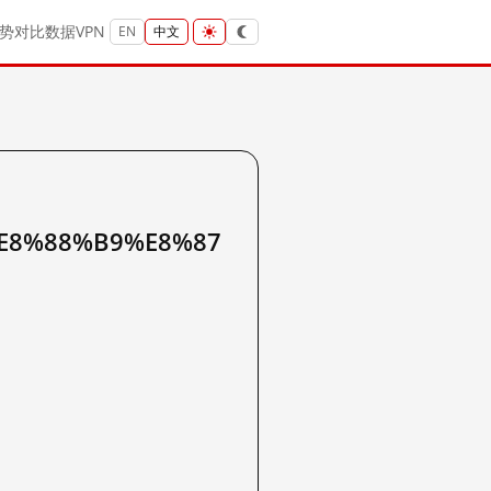
势
对比
数据
VPN
EN
中文
E8%88%B9%E8%87