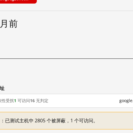
个月前
网址
歇性受扰
1
可访问
16
无判定
goog
不一：已测试主机中 2805 个被屏蔽，1 个可访问。