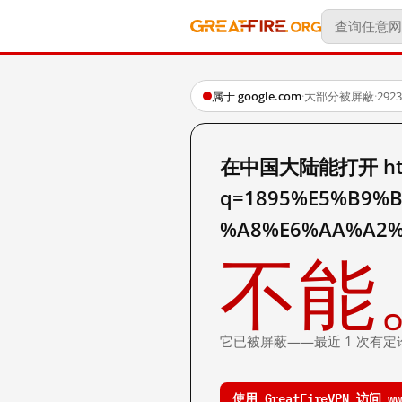
属于 google.com
·
大部分被屏蔽
·
29
在中国大陆能打开 http:
q=1895%E5%B9%
%A8%E6%AA%A2
不能
它已被屏蔽——最近 1 次有定
使用 GreatFireVPN 访问 www