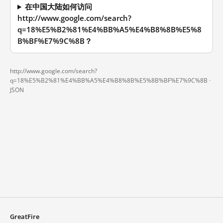
在中国大陆如何访问
http://www.google.com/search?
q=18%E5%B2%81%E4%BB%A5%E4%B8%8B%E5%8
B%BF%E7%9C%8B？
http://www.google.com/search?
q=18%E5%B2%81%E4%BB%A5%E4%B8%8B%E5%8B%BF%E7%9C%8B ·
JSON
GreatFire