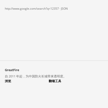
http://www.google.com/search?q=12357 ·
JSON
GreatFire
自 2011 年起，为中国防火长城带来透明度。
浏览
翻墙工具
封锁列表
VPN 与代理
探索
翻墙中心
趋势
GreatFireVPN
热门网站在中国大陆的访问状况
数据与 API