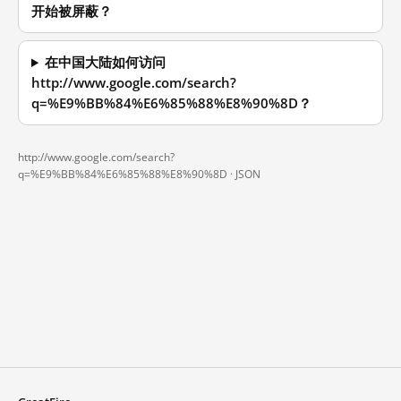
开始被屏蔽？
在中国大陆如何访问
http://www.google.com/search?
q=%E9%BB%84%E6%85%88%E8%90%8D？
http://www.google.com/search?
q=%E9%BB%84%E6%85%88%E8%90%8D ·
JSON