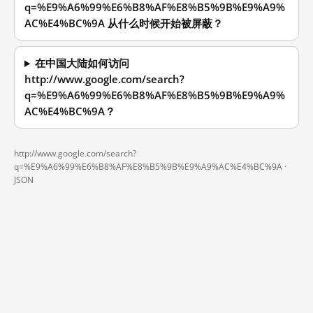
q=%E9%A6%99%E6%B8%AF%E8%B5%9B%E9%A9%
AC%E4%BC%9A 从什么时候开始被屏蔽？
在中国大陆如何访问
http://www.google.com/search?
q=%E9%A6%99%E6%B8%AF%E8%B5%9B%E9%A9%
AC%E4%BC%9A？
http://www.google.com/search?
q=%E9%A6%99%E6%B8%AF%E8%B5%9B%E9%A9%AC%E4%BC%9A ·
JSON