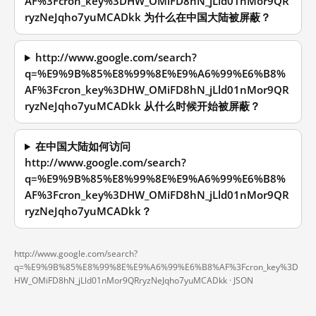
AF%3Fcron_key%3DHW_OMiFD8hN_jLld01nMor9QR
ryzNeJqho7yuMCADkk 为什么在中国大陆被屏蔽？
http://www.google.com/search?
q=%E9%9B%85%E8%99%8E%E9%A6%99%E6%B8%
AF%3Fcron_key%3DHW_OMiFD8hN_jLld01nMor9QR
ryzNeJqho7yuMCADkk 从什么时候开始被屏蔽？
在中国大陆如何访问
http://www.google.com/search?
q=%E9%9B%85%E8%99%8E%E9%A6%99%E6%B8%
AF%3Fcron_key%3DHW_OMiFD8hN_jLld01nMor9QR
ryzNeJqho7yuMCADkk？
http://www.google.com/search?
q=%E9%9B%85%E8%99%8E%E9%A6%99%E6%B8%AF%3Fcron_key%3D
HW_OMiFD8hN_jLld01nMor9QRryzNeJqho7yuMCADkk ·
JSON