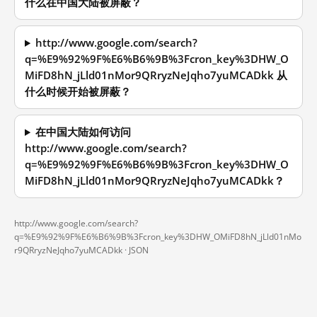
什么在中国大陆被屏蔽？
http://www.google.com/search?
q=%E9%92%9F%E6%B6%9B%3Fcron_key%3DHW_O
MiFD8hN_jLld01nMor9QRryzNeJqho7yuMCADkk 从
什么时候开始被屏蔽？
在中国大陆如何访问
http://www.google.com/search?
q=%E9%92%9F%E6%B6%9B%3Fcron_key%3DHW_O
MiFD8hN_jLld01nMor9QRryzNeJqho7yuMCADkk？
http://www.google.com/search?
q=%E9%92%9F%E6%B6%9B%3Fcron_key%3DHW_OMiFD8hN_jLld01nMo
r9QRryzNeJqho7yuMCADkk ·
JSON