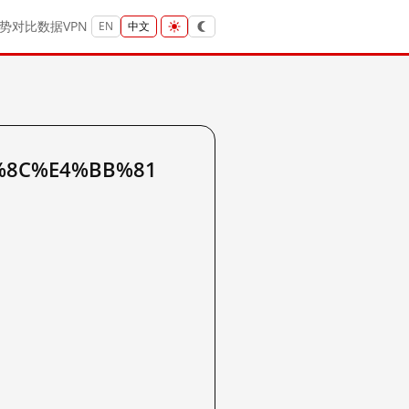
势
对比
数据
VPN
EN
中文
7%8C%E4%BB%81