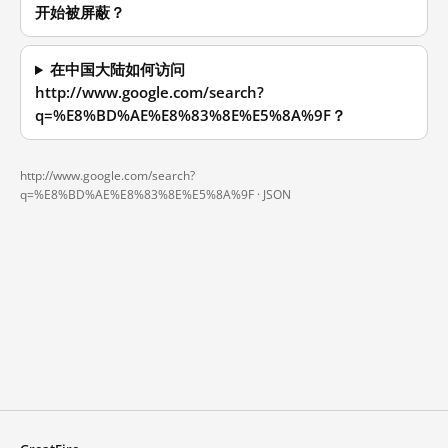
开始被屏蔽？
在中国大陆如何访问
http://www.google.com/search?
q=%E8%BD%AE%E8%83%8E%E5%8A%9F？
http://www.google.com/search?
q=%E8%BD%AE%E8%83%8E%E5%8A%9F ·
JSON