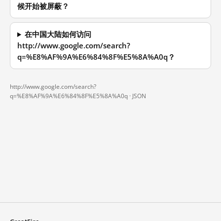
候开始被屏蔽？
在中国大陆如何访问
http://www.google.com/search?
q=%E8%AF%9A%E6%84%8F%E5%8A%A0q？
http://www.google.com/search?
q=%E8%AF%9A%E6%84%8F%E5%8A%A0q ·
JSON