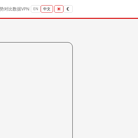
势
对比
数据
VPN
EN
中文