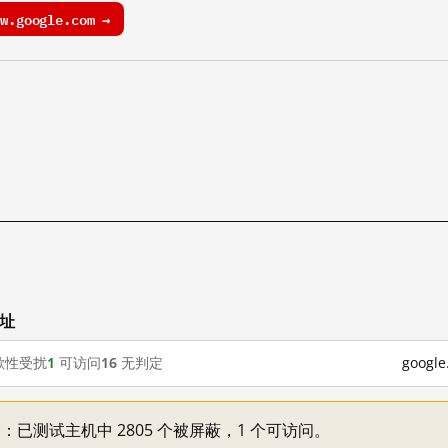
.google.com →
网址
歇性受扰
1
可访问
16
无判定
goog
不一：已测试主机中 2805 个被屏蔽，1 个可访问。