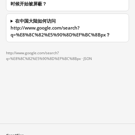
时候开始被屏蔽？
在中国大陆如何访问
http://www.google.com/search?
q=%E8%8C%82%E5%90%8D%EF%BC%8Bpx？
http://www.google.com/search?
q=%E8%8C%82%E5%90%8D%EF%BC%8Bpx ·
JSON