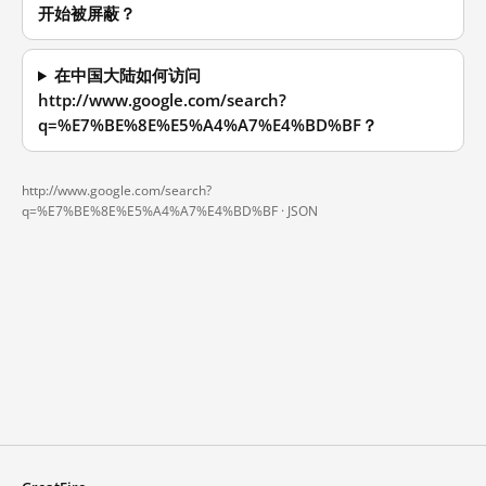
开始被屏蔽？
在中国大陆如何访问
http://www.google.com/search?
q=%E7%BE%8E%E5%A4%A7%E4%BD%BF？
http://www.google.com/search?
q=%E7%BE%8E%E5%A4%A7%E4%BD%BF ·
JSON