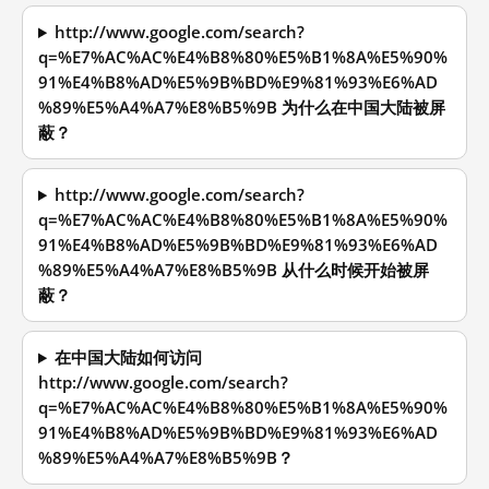
http://www.google.com/search?
q=%E7%AC%AC%E4%B8%80%E5%B1%8A%E5%90%
91%E4%B8%AD%E5%9B%BD%E9%81%93%E6%AD
%89%E5%A4%A7%E8%B5%9B 为什么在中国大陆被屏
蔽？
http://www.google.com/search?
q=%E7%AC%AC%E4%B8%80%E5%B1%8A%E5%90%
91%E4%B8%AD%E5%9B%BD%E9%81%93%E6%AD
%89%E5%A4%A7%E8%B5%9B 从什么时候开始被屏
蔽？
在中国大陆如何访问
http://www.google.com/search?
q=%E7%AC%AC%E4%B8%80%E5%B1%8A%E5%90%
91%E4%B8%AD%E5%9B%BD%E9%81%93%E6%AD
%89%E5%A4%A7%E8%B5%9B？