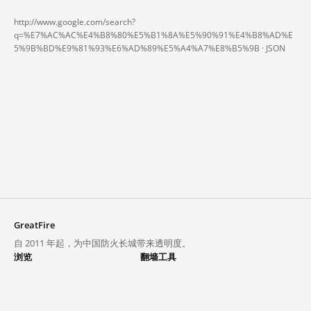
http://www.google.com/search?
q=%E7%AC%AC%E4%B8%80%E5%B1%8A%E5%90%91%E4%B8%AD%E
5%9B%BD%E9%81%93%E6%AD%89%E5%A4%A7%E8%B5%9B ·
JSON
GreatFire
自 2011 年起，为中国防火长城带来透明度。
浏览
翻墙工具
封锁列表
VPN 与代理
探索
翻墙中心
趋势
GreatFireVPN