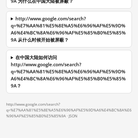
9A 为什么在中国大陆被屏蔽？
http://www.google.com/search?
q=%E7%AA%81%E5%8E%A5%E6%96%AF%E5%9D%
A6%E4%BC%8A%E6%96%AF%E5%85%B0%E5%85%
9A 从什么时候开始被屏蔽？
在中国大陆如何访问
http://www.google.com/search?
q=%E7%AA%81%E5%8E%A5%E6%96%AF%E5%9D%
A6%E4%BC%8A%E6%96%AF%E5%85%B0%E5%85%
9A？
http://www.google.com/search?
q=%E7%AA%81%E5%8E%A5%E6%96%AF%E5%9D%A6%E4%BC%8A%E6
%96%AF%E5%85%B0%E5%85%9A ·
JSON