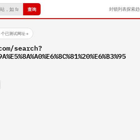
查询
封锁列表
探索
趋
23 个已测试网址
→
com/search?
9A%E5%8A%A0%E6%8C%81%20%E6%B3%95