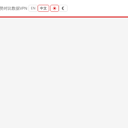
势
对比
数据
VPN
EN
中文