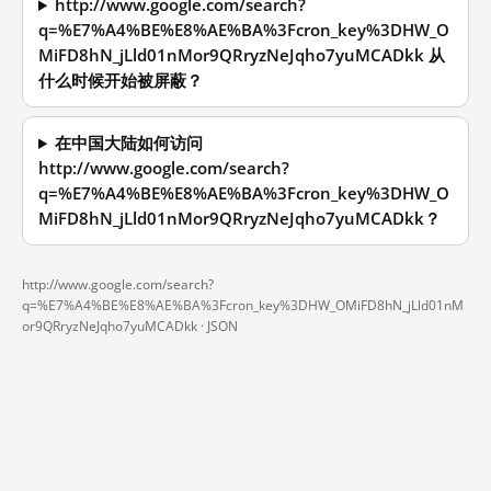
http://www.google.com/search?
q=%E7%A4%BE%E8%AE%BA%3Fcron_key%3DHW_O
MiFD8hN_jLld01nMor9QRryzNeJqho7yuMCADkk 从
什么时候开始被屏蔽？
在中国大陆如何访问
http://www.google.com/search?
q=%E7%A4%BE%E8%AE%BA%3Fcron_key%3DHW_O
MiFD8hN_jLld01nMor9QRryzNeJqho7yuMCADkk？
http://www.google.com/search?
q=%E7%A4%BE%E8%AE%BA%3Fcron_key%3DHW_OMiFD8hN_jLld01nM
or9QRryzNeJqho7yuMCADkk ·
JSON