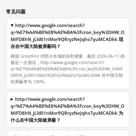
常见问题
http://www.google.com/search?
q=%E7%A4%BE%E8%AE%BA%3Fcron_key%3DHW_O
MiFD8hN_jLld01nMor9QRryzNeJqho7yuMCADkk 现
在在中国大陆被屏蔽吗？
根据 GreatFire 对防火长城的实时测量，截至 2026-06-11 的
最近一次测试，http://www.google.com/search?
q=%E7%A4%BE%E8%AE%BA%3Fcron_key%3DHW_OMiF
D8hN_jLld01nMor9QRryzNeJqho7yuMCADkk 在中国大陆
的屏蔽率为 100%。
http://www.google.com/search?
q=%E7%A4%BE%E8%AE%BA%3Fcron_key%3DHW_O
MiFD8hN_jLld01nMor9QRryzNeJqho7yuMCADkk 为
什么在中国大陆被屏蔽？