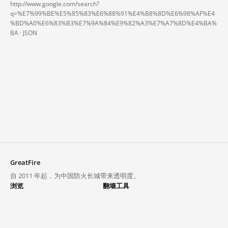
http://www.google.com/search?
q=%E7%99%BE%E5%85%83%E6%88%91%E4%B8%8D%E6%98%AF%E4
%BD%A0%E6%83%B3%E7%9A%84%E9%82%A3%E7%A7%8D%E4%BA%
BA ·
JSON
GreatFire
自 2011 年起，为中国防火长城带来透明度。
浏览
翻墙工具
封锁列表
VPN 与代理
探索
翻墙中心
趋势
GreatFireVPN