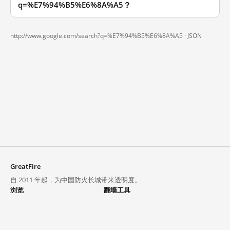
q=%E7%94%B5%E6%8A%A5？
http://www.google.com/search?q=%E7%94%B5%E6%8A%A5 ·
JSON
GreatFire
自 2011 年起，为中国防火长城带来透明度。
浏览
翻墙工具
封锁列表
VPN 与代理
探索
翻墙中心
趋势
GreatFireVPN