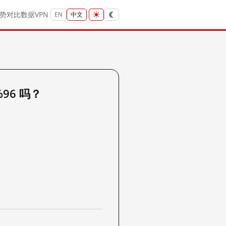
势
对比
数据
VPN
EN
中文
%96 吗？