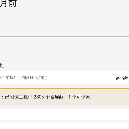
个月前
网址
歇性受扰
1
可访问
16
无判定
goog
不一：已测试主机中 2805 个被屏蔽，1 个可访问。