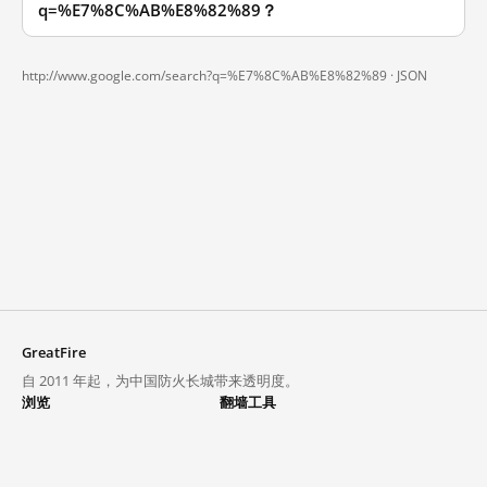
q=%E7%8C%AB%E8%82%89？
http://www.google.com/search?q=%E7%8C%AB%E8%82%89 ·
JSON
GreatFire
自 2011 年起，为中国防火长城带来透明度。
浏览
翻墙工具
封锁列表
VPN 与代理
探索
翻墙中心
趋势
GreatFireVPN