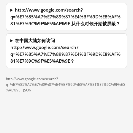
http://www.google.com/search?
q=%E7%85%A7%E7%89%87%E4%BF%9D%E8%AF%
81%E7%9C%9F%E5%AE%9E 从什么时候开始被屏蔽？
在中国大陆如何访问
http://www.google.com/search?
q=%E7%85%A7%E7%89%87%E4%BF%9D%E8%AF%
81%E7%9C%9F%E5%AE%9E？
http://www.google.com/search?
q=%E7%85%A7%E7%89%87%E4%BF%9D%E8%AF%81%E7%9C%9F%E5
%AE%9E ·
JSON