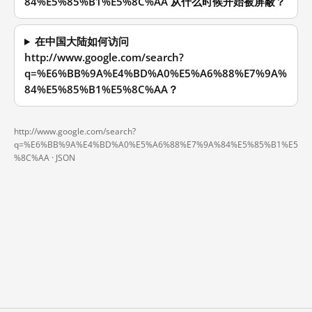
84%E5%85%B1%E5%8C%AA 从什么时候开始被屏蔽？
在中国大陆如何访问
http://www.google.com/search?
q=%E6%BB%9A%E4%BD%A0%E5%A6%88%E7%9A%
84%E5%85%B1%E5%8C%AA？
http://www.google.com/search?
q=%E6%BB%9A%E4%BD%A0%E5%A6%88%E7%9A%84%E5%85%B1%E5
%8C%AA ·
JSON