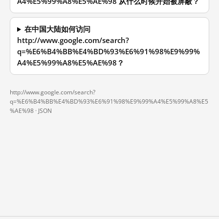
A4%E5%99%A8%E5%AE%98 从什么时候开始被屏蔽？
在中国大陆如何访问
http://www.google.com/search?
q=%E6%B4%BB%E4%BD%93%E6%91%98%E9%99%
A4%E5%99%A8%E5%AE%98？
http://www.google.com/search?
q=%E6%B4%BB%E4%BD%93%E6%91%98%E9%99%A4%E5%99%A8%E5
%AE%98 ·
JSON