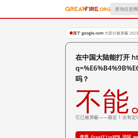
属于 google.com
·
大部分被屏蔽
·
29
在中国大陆能打开 http:
q=%E6%B4%9B%E
吗？
不能
它已被屏蔽——最近 1 次有定
使用 GreatFireVPN 访问 www