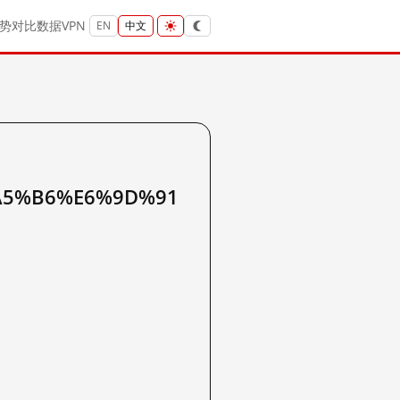
势
对比
数据
VPN
EN
中文
A5%B6%E6%9D%91