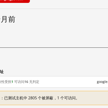
个月前
试
网址
歇性受扰
1
可访问
16
无判定
goog
不一：已测试主机中 2805 个被屏蔽，1 个可访问。