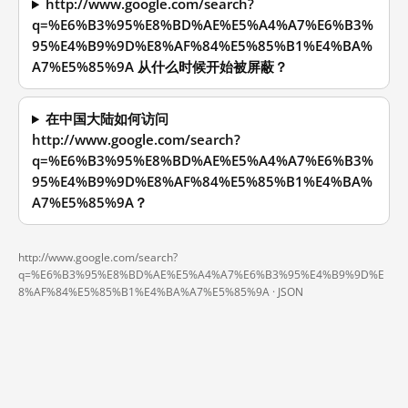
http://www.google.com/search?
q=%E6%B3%95%E8%BD%AE%E5%A4%A7%E6%B3%
95%E4%B9%9D%E8%AF%84%E5%85%B1%E4%BA%
A7%E5%85%9A 从什么时候开始被屏蔽？
在中国大陆如何访问
http://www.google.com/search?
q=%E6%B3%95%E8%BD%AE%E5%A4%A7%E6%B3%
95%E4%B9%9D%E8%AF%84%E5%85%B1%E4%BA%
A7%E5%85%9A？
http://www.google.com/search?
q=%E6%B3%95%E8%BD%AE%E5%A4%A7%E6%B3%95%E4%B9%9D%E
8%AF%84%E5%85%B1%E4%BA%A7%E5%85%9A ·
JSON