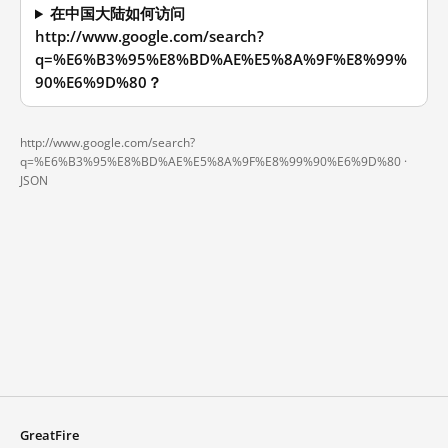
在中国大陆如何访问
http://www.google.com/search?
q=%E6%B3%95%E8%BD%AE%E5%8A%9F%E8%99%
90%E6%9D%80？
http://www.google.com/search?
q=%E6%B3%95%E8%BD%AE%E5%8A%9F%E8%99%90%E6%9D%80 ·
JSON
GreatFire