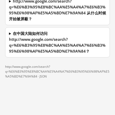
http://www.google.com/search?
q=%E6%B3%95%E8%BC%AA%E5%A4%A7%E6%B3%
95%E6%98%AF%E5%A5%BD%E7%9A%84 从什么时候
开始被屏蔽？
在中国大陆如何访问
http://www.google.com/search?
q=%E6%B3%95%E8%BC%AA%E5%A4%A7%E6%B3%
95%E6%98%AF%E5%A5%BD%E7%9A%84？
http://www.google.com/search?
q=%E6%B3%95%E8%BC%AA%E5%A4%A7%E6%B3%95%E6%98%AF%E5
%A5%BD%E7%9A%84 ·
JSON